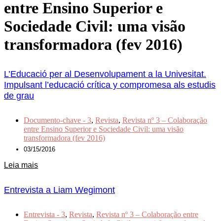
entre Ensino Superior e
Sociedade Civil: uma visão
transformadora (fev 2016)
L’Educació per al Desenvolupament a la Univesitat.
Impulsant l’educació crítica y compromesa als estudis
de grau
Documento-chave - 3
,
Revista
,
Revista nº 3 – Colaboração
entre Ensino Superior e Sociedade Civil: uma visão
transformadora (fev 2016)
03/15/2016
Leia mais
Entrevista a Liam Wegimont
Entrevista - 3
,
Revista
,
Revista nº 3 – Colaboração entre