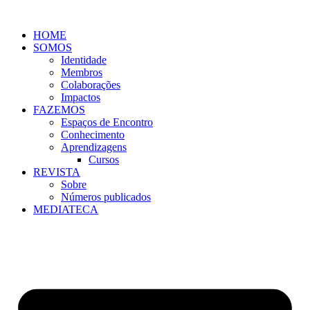
Pular
para
HOME
o
SOMOS
conteúdo
Identidade
Membros
Colaborações
Impactos
FAZEMOS
Espaços de Encontro
Conhecimento
Aprendizagens
Cursos
REVISTA
Sobre
Números publicados
MEDIATECA