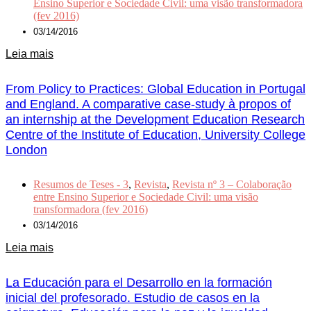
Ensino Superior e Sociedade Civil: uma visão transformadora
(fev 2016)
03/14/2016
Leia mais
From Policy to Practices: Global Education in Portugal
and England. A comparative case-study à propos of
an internship at the Development Education Research
Centre of the Institute of Education, University College
London
Resumos de Teses - 3
,
Revista
,
Revista nº 3 – Colaboração
entre Ensino Superior e Sociedade Civil: uma visão
transformadora (fev 2016)
03/14/2016
Leia mais
La Educación para el Desarrollo en la formación
inicial del profesorado. Estudio de casos en la