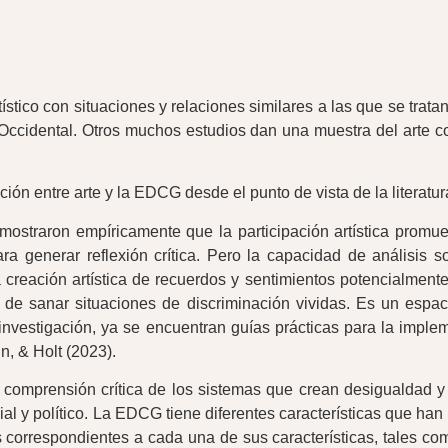
co con situaciones y relaciones similares a las que se tratan en
 Occidental. Otros muchos estudios dan una muestra del arte co
ón entre arte y la EDCG desde el punto de vista de la literatura
mostraron empíricamente que la participación artística promuev
 para generar reflexión crítica. Pero la capacidad de análisis
la creación artística de recuerdos y sentimientos potencialmen
de sanar situaciones de discriminación vividas. Es un espaci
vestigación, ya se encuentran guías prácticas para la impleme
n, & Holt (2023).
mprensión crítica de los sistemas que crean desigualdad y 
al y político. La EDCG tiene diferentes características que han 
s correspondientes a cada una de sus características, tales c