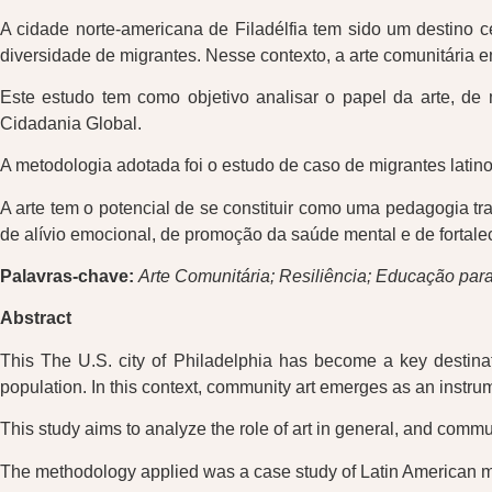
A cidade norte-americana de Filadélfia tem sido um destino c
diversidade de migrantes. Nesse contexto, a arte comunitária 
Este estudo tem como objetivo analisar o papel da arte, de
Cidadania Global.
A metodologia adotada foi o estudo de caso de migrantes latino-
A arte tem o potencial de se constituir como uma pedagogia tr
de alívio emocional, de promoção da saúde mental e de fortalec
Palavras-chave:
Arte Comunitária; Resiliência; Educação par
Abstract
This The U.S. city of Philadelphia has become a key destinatio
population. In this context, community art emerges as an instrum
This study aims to analyze the role of art in general, and commu
The methodology applied was a case study of Latin American migr