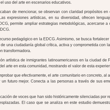
el uso del arte en escenarios educativos.
acaban de mencionar, se observan con claridad propósitos e
s expresiones artísticas, en su diversidad, ofrecen lenguajes
EDCG, permite ampliar estrategias metodológicas, acercarse a 
 EDCG.
 recurso pedagógico en la EDCG. Asimismo, se busca fortalecer 
n de una ciudadanía global crítica, activa y comprometida con l
n transformadora.
resión artística de inmigrantes latinoamericanos en la ciudad de
 del arte en esta comunidad, mostrando el valor de esta experi
robar que efectivamente, el arte comunitario en concreto, al ac
ir un futuro mejor. Conecta a las personas a través de sus e
cación de voces que han sido históricamente silenciadas por re
splazadas. El caso que se analiza en este estudio demuestra 