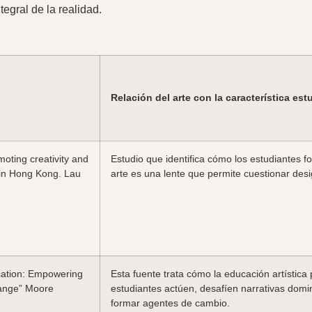
tegral de la realidad.
Relación del arte con la característica es
moting creativity and
Estudio que identifica cómo los estudiantes f
on in Hong Kong. Lau
arte es una lente que permite cuestionar des
cation: Empowering
Esta fuente trata cómo la educación artísti
hange” Moore
estudiantes actúen, desafíen narrativas dom
formar agentes de cambio.