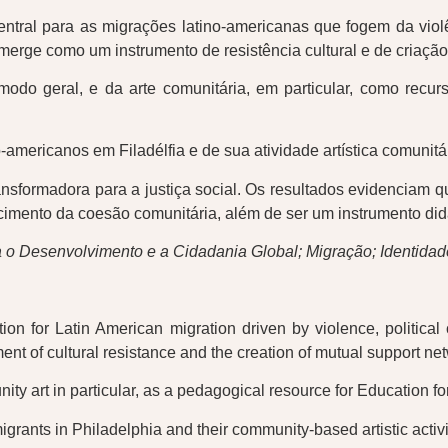
entral para as migrações latino-americanas que fogem da viol
emerge como um instrumento de resistência cultural e de criaçã
 modo geral, e da arte comunitária, em particular, como re
americanos em Filadélfia e de sua atividade artística comunitár
ansformadora para a justiça social. Os resultados evidenciam 
imento da coesão comunitária, além de ser um instrumento didát
a o Desenvolvimento e a Cidadania Global; Migração; Identidad
n for Latin American migration driven by violence, political c
ent of cultural resistance and the creation of mutual support ne
nity art in particular, as a pedagogical resource for Education 
ants in Philadelphia and their community-based artistic activit