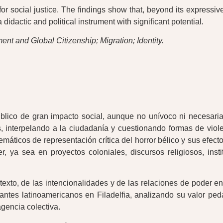
for social justice. The findings show that, beyond its expressiv
idactic and political instrument with significant potential
.
nt and Global Citizenship; Migration; Identity.
público de gran impacto social, aunque no unívoco ni necesa
s, interpelando a la ciudadanía y cuestionando formas de vio
icos de representación crítica del horror bélico y sus efectos
r, ya sea en proyectos coloniales, discursos religiosos, inst
xto, de las intencionalidades y de las relaciones de poder en
grantes latinoamericanos en Filadelfia, analizando su valor p
agencia colectiva.