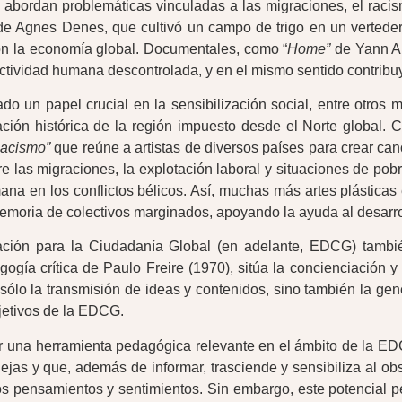
bordan problemáticas vinculadas a las migraciones, el racism
de Agnes Denes, que cultivó un campo de trigo en un vertede
on la economía global. Documentales, como “
Home”
de Yann Ar
actividad humana descontrolada, y en el mismo sentido contribu
ado un papel crucial en la sensibilización social, entre otros
ción histórica de la región impuesto desde el Norte global. 
Racismo”
que reúne a artistas de diversos países para crear canc
e las migraciones, la explotación laboral y situaciones de p
a en los conflictos bélicos. Así, muchas más artes plásticas 
emoria de colectivos marginados, apoyando la ayuda al desarro
ación para la Ciudadanía Global (en adelante, EDCG) tambié
gogía crítica de Paulo Freire (1970), sitúa la concienciación y
lo la transmisión de ideas y contenidos, sino también la gene
bjetivos de la EDCG.
er una herramienta pedagógica relevante en el ámbito de la EDC
jas y que, además de informar, trasciende y sensibiliza al ob
os pensamientos y sentimientos. Sin embargo, este potencial 