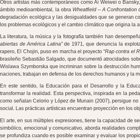
Otros artistas más contemporáneos como Ai Weiwei o Bansky, a
ámbito medioambiental, la obra
Wheatfield – A Confrontation
degradación ecológica y las desigualdades que se generan c
los problemas ecológicos y el cambio climático que origina la 
La literatura, la música y la fotografía también han desempeñ
abiertas de América Latina”
de 1971, que denuncia la explota
rapero, El Chojin, puso en marcha el proyecto “
Rap contra el 
brasileño Sebastião Salgado, que documentó atrocidades sobr
Wislawa Szymborska que incriminan sobre la destrucción human
naciones, trabajan en defensa de los derechos humanos y la m
En este sentido, la Educación para el Desarrollo y la Educ
transformar la realidad. Esta perspectiva, inspirada en la peda
como señalan Celorio y López de Munain (2007), persigue no só
social. Las prácticas artísticas encuentran proyección en los o
El arte, en sus múltiples expresiones, tiene la capacidad de s
simbólico, emocional y comunicativo, aborda realidades comple
se profundiza cuando es posible examinar y evaluar los propi