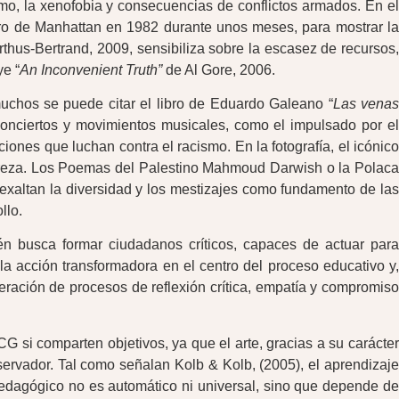
o, la xenofobia y consecuencias de conflictos armados. En el
ro de Manhattan en 1982 durante unos meses, para mostrar l
thus-Bertrand, 2009, sensibiliza sobre la escasez de recursos
ye “
An Inconvenient Truth”
de Al Gore, 2006.
 muchos se puede citar el libro de Eduardo Galeano “
Las vena
Conciertos y movimientos musicales, como el impulsado por e
iones que luchan contra el racismo. En la fotografía, el icónic
obreza. Los Poemas del Palestino Mahmoud Darwish o la Polaca
exaltan la diversidad y los mestizajes como fundamento de las
llo.
n busca formar ciudadanos críticos, capaces de actuar para
 la acción transformadora en el centro del proceso educativo y,
ración de procesos de reflexión crítica, empatía y compromiso
G si comparten objetivos, ya que el arte, gracias a su carácter
servador. Tal como señalan Kolb & Kolb, (2005), el aprendizaje
pedagógico no es automático ni universal, sino que depende de