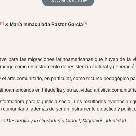
DOWNLOAD PDF
[2]
[3]
&
María Inmaculada Pastor-García
ve para las migraciones latinoamericanas que huyen de la viol
 emerge como un instrumento de resistencia cultural y generaci
 y el arte comunitario, en particular, como recurso pedagógico p
inoamericanos en Filadelfia y su actividad artística comunitaria
nsformadora para la justicia social. Los resultados evidencian 
 comunitaria, además de ser un instrumento didáctico y político
el Desarrollo y la Ciudadanía Global
;
Migración
;
Identidad
.