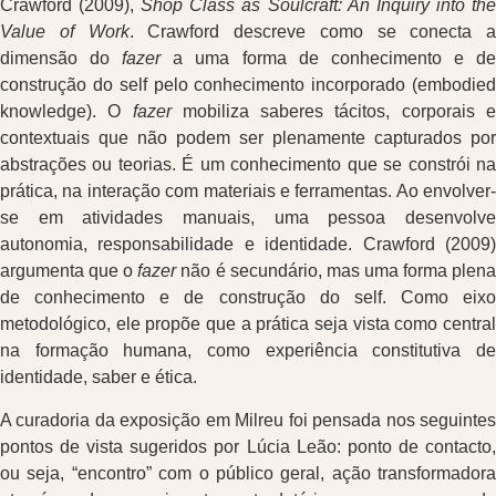
Crawford (2009),
Shop Class as Soulcraft: An Inquiry into th
Value of Work
. Crawford descreve como se conecta a
dimensão do
fazer
a uma forma de conhecimento e d
construção do self pelo conhecimento incorporado (embodied
knowledge). O
fazer
mobiliza saberes tácitos, corporais 
contextuais que não podem ser plenamente capturados por
abstrações ou teorias. É um conhecimento que se constrói na
prática, na interação com materiais e ferramentas. Ao envolver-
se em atividades manuais, uma pessoa desenvolve
autonomia, responsabilidade e identidade. Crawford (2009)
argumenta que o
fazer
não é secundário, mas uma forma plen
de conhecimento e de construção do self. Como eixo
metodológico, ele propõe que a prática seja vista como central
na formação humana, como experiência constitutiva de
identidade, saber e ética.
A curadoria da exposição em Milreu foi pensada nos seguintes
pontos de vista sugeridos por Lúcia Leão: ponto de contacto,
ou seja, “encontro” com o público geral, ação transformadora