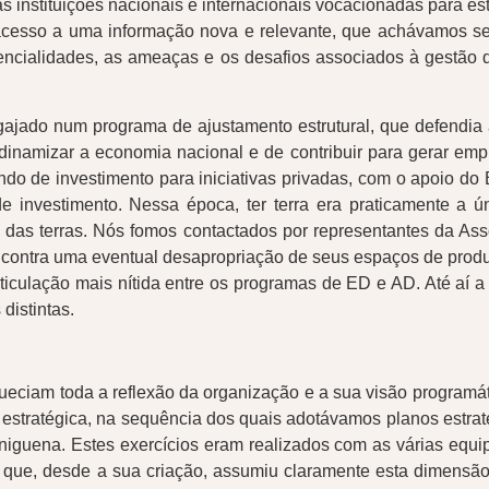
às instituições nacionais e internacionais vocacionadas para 
acesso a uma informação nova e relevante, que achávamos ser
cialidades, as ameaças e os desafios associados à gestão d
ngajado num programa de ajustamento estrutural, que defendia 
inamizar a economia nacional e de contribuir para gerar empr
fundo de investimento para iniciativas privadas, com o apoio d
de investimento. Nessa época, ter terra era praticamente a ú
o das terras. Nós fomos contactados por representantes da As
contra uma eventual desapropriação de seus espaços de produção
ticulação mais nítida entre os programas de ED e AD. Até aí a
distintas.
queciam toda a reflexão da organização e a sua visão program
estratégica, na sequência dos quais adotávamos planos estraté
niguena. Estes exercícios eram realizados com as várias equi
que, desde a sua criação, assumiu claramente esta dimensão