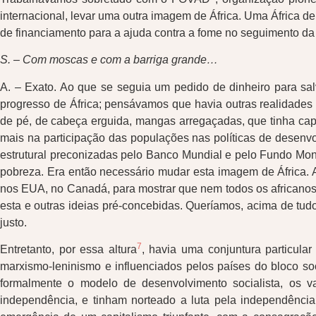
internacional, levar uma outra imagem de África. Uma África 
de financiamento para a ajuda contra a fome no seguimento da
S. – Com moscas e com a barriga grande…
A. – Exato. Ao que se seguia um pedido de dinheiro para sa
progresso de África; pensávamos que havia outras realidades 
de pé, de cabeça erguida, mangas arregaçadas, que tinha capac
mais na participação das populações nas políticas de desen
estrutural preconizadas pelo Banco Mundial e pelo Fundo Mone
pobreza. Era então necessário mudar esta imagem de África. 
nos EUA, no Canadá, para mostrar que nem todos os africanos
esta e outras ideias pré-concebidas. Queríamos, acima de tudo
justo.
7
Entretanto, por essa altura
, havia uma conjuntura particul
marxismo-leninismo e influenciados pelos países do bloco soc
formalmente o modelo de desenvolvimento socialista, os v
independência, e tinham norteado a luta pela independênci