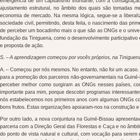
emergência de um capitalismo triunfante, com a consagraç
ajustamento estrutural, no âmbito dos quais são tomadas me
economia de mercado. Na mesma lógica, segue-se a liberaliz
sociedade civil, permitindo, desta feita, o nascimento das p
de perceber um bocadinho mais o que são as ONGs e o univers
fundação da Tiniguena, como o desenvolvimento participativo 
e proposta de ação.
S. – A aprendizagem começou por vocês próprios, na Tiniguen
A. – Começou por nós mesmos. No entanto, não foi um acaso. Eu 
para a promoção dos parceiros não-governamentais na Guiné-Bis
perceber melhor como surgiram as ONGs nesses países, com
importante para mim, porque descobri programas interessantes 
nós estabelecemos nos primeiros anos com algumas ONGs co
bons frutos. Estas organizações apoiaram-nos na construção 
Por outro lado, a nova conjuntura na Guiné-Bissau apresentava
parceria com a Direção Geral das Florestas e Caça e no âmbito 
do ponto de vista natural e cultural, com vocação para serem 