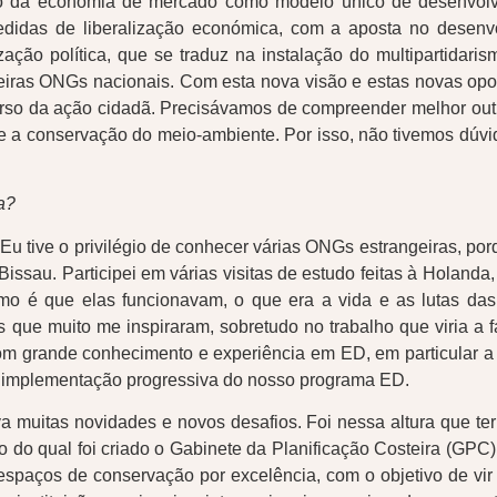
ão da economia de mercado como modelo único de desenvolvi
didas de liberalização económica, com a aposta no desenvol
ação política, que se traduz na instalação do multipartidar
rimeiras ONGs nacionais. Com esta nova visão e estas novas o
o da ação cidadã. Precisávamos de compreender melhor outras
e a conservação do meio-ambiente. Por isso, não tivemos dúvi
a?
tive o privilégio de conhecer várias ONGs estrangeiras, porque
sau. Participei em várias visitas de estudo feitas à Holanda, 
o é que elas funcionavam, o que era a vida e as lutas das
que muito me inspiraram, sobretudo no trabalho que viria a fa
m grande conhecimento e experiência em ED, em particular 
e implementação progressiva do nosso programa ED.
 muitas novidades e novos desafios. Foi nessa altura que term
do qual foi criado o Gabinete da Planificação Costeira (GPC). 
espaços de conservação por excelência, com o objetivo de vir 