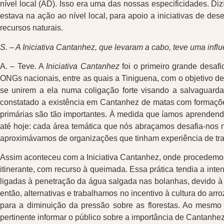
nível local (AD). Isso era uma das nossas especificidades. D
estava na ação ao nível local, para apoio a iniciativas de des
recursos naturais.
S. – A Iniciativa Cantanhez, que levaram a cabo, teve uma inf
A. – Teve. A
Iniciativa Cantanhez
foi o primeiro grande desafi
ONGs nacionais, entre as quais a Tiniguena, com o objetivo d
se unirem a ela numa coligação forte visando a salvaguarda d
constatado a existência em Cantanhez de matas com formações 
primárias são tão importantes. À medida que íamos aprenden
até hoje: cada área temática que nós abraçamos desafia-nos 
aproximávamos de organizações que tinham experiência de tr
Assim aconteceu com a Iniciativa Cantanhez, onde procedemos,
itinerante, com recurso à queimada. Essa prática tendia a in
ligadas à penetração da água salgada nas bolanhas, devido à 
então, alternativas e trabalhamos no incentivo à cultura do ar
para a diminuição da pressão sobre as florestas. Ao mesmo
pertinente informar o público sobre a importância de Cantanhez