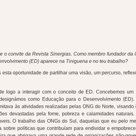
eite o convite da Revista Sinergias. Como membro fundador d
envolvimento (ED) aparece na Tiniguena e no teu trabalho?
 esta oportunidade de partilhar uma visão, um percurso, refl
 logo a interagir com o conceito de ED. Concebemos um pr
esignámos como Educação para o Desenvolvimento (ED). N
ava às atividades realizadas pelas ONG do Norte, visando in
ões devastadas pela fome, pobreza e calamidades naturais. 
veis. O trabalho das ONGs do Sul, daquelas que eu pelo men
ica sobre políticas que contribuíam para endividar e empobrec
eira que abrigava uma grande rede de organizações não-gover