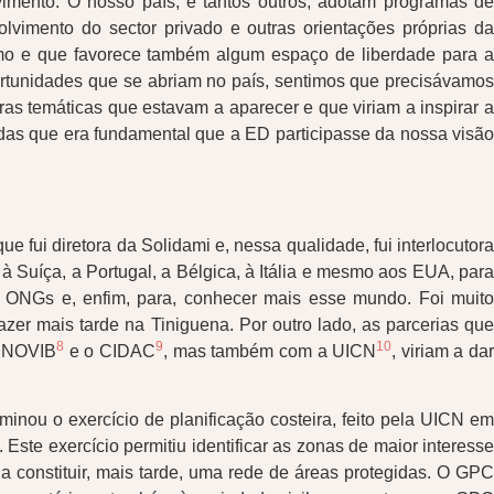
mento. O nosso país, e tantos outros, adotam programas de
vimento do sector privado e outras orientações próprias da
ismo e que favorece também algum espaço de liberdade para a
portunidades que se abriam no país, sentimos que precisávamos
 temáticas que estavam a aparecer e que viriam a inspirar a
das que era fundamental que a ED participasse da nossa visão
 fui diretora da Solidami e, nessa qualidade, fui interlocutora
à Suíça, a Portugal, a Bélgica, à Itália e mesmo aos EUA, para
 ONGs e, enfim, para, conhecer mais esse mundo. Foi muito
zer mais tarde na Tiniguena. Por outro lado, as parcerias que
8
9
10
a NOVIB
e o CIDAC
, mas também com a UICN
, viriam a da
inou o exercício de planificação costeira, feito pela UICN em
Este exercício permitiu identificar as zonas de maior interesse
a constituir, mais tarde, uma rede de áreas protegidas. O GPC