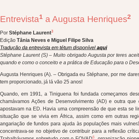
1
2
Entrevista
a Augusta Henriques
3
Por
Stéphane Laurent
Edição
Tânia Neves e Miguel Filipe Silva
T
radução da entrevista em tétum disponível
aqui
Stéphane Laurent (S) – Muito obrigado Augusta por teres ac
quando e como o conceito e a prática de Educação para o Des
Augusta Henriques (A). – Obrigada eu Stéphane, por me dares
tem proporcionado, já lá vão 25 anos!
Quando, em 1991, a Tiniguena foi fundada começamos desde
chamávamos Ações de Desenvolvimento (AD) e outra que d
apostavam na ED. Havia uma compreensão de que esta se limit
situação que se vivia em África, assim como em outras regi
angariação de fundos para ajuda às populações mais vulnerá
concentrava-se no objetivo de contribuir para a reflexão crít
6
Trabalhávamos sobretudo com o FOVAD
, organização pion