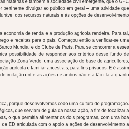
estas matérias e também à sociedade civil emergente, que o GPC
 pertinente divulgar ao público em geral – uma atividade que
urável dos recursos naturais e às opções de desenvolvimento
a economia de renda e a produção agrícola rendeira. Para tal,
ego e receitas para o país. Começou então a verificar-se uma
o Banco Mundial e do Clube de Paris. Para se concorrer a esses
nica possibilidade de responder aos critérios desse fundo de
sociação Zona Verde, uma associação de base de agricultores,
 agrícola e familiar ancestrais, para fins privados. E é assim
 delimitação entre as ações de ambos não era tão clara quanto
ática, porque desenvolvemos cedo uma cultura de programação.
gicos, que serviam de guia da nossa ação, a fim de focalizar a
pas, o que permitia alimentar os dois programas, com uma boa
 de ED articulada com o apoio a ações de desenvolvimento a