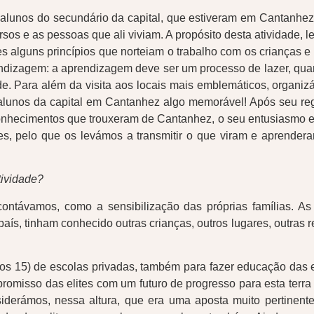
alunos do secundário da capital, que estiveram em Cantanhez d
rsos e as pessoas que ali viviam. A propósito desta atividade
 alguns princípios que norteiam o trabalho com os crianças e
endizagem: a aprendizagem deve ser um processo de lazer, quan
e. Para além da visita aos locais mais emblemáticos, organiz
 alunos da capital em Cantanhez algo memorável! Após seu regr
onhecimentos que trouxeram de Cantanhez, o seu entusiasmo e 
, pelo que os levámos a transmitir o que viram e aprendera
tividade?
contávamos, como a sensibilização das próprias famílias. 
ís, tinham conhecido outras crianças, outros lugares, outras r
aos 15) de escolas privadas, também para fazer educação das
mpromisso das elites com um futuro de progresso para esta terr
iderámos, nessa altura, que era uma aposta muito pertinen