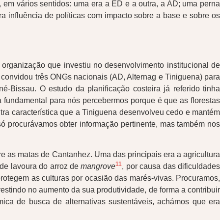
 em vários sentidos: uma era a ED e a outra, a AD; uma perna
ara influência de políticas com impacto sobre a base e sobre os
organização que investiu no desenvolvimento institucional d
 convidou três ONGs nacionais (AD, Alternag e Tiniguena) para
-Bissau. O estudo da planificação costeira já referido tinha
ra fundamental para nós percebermos porque é que as florestas
ra característica que a Tiniguena desenvolveu cedo e mantém
 só procurávamos obter informação pertinente, mas também nos
 as matas de Cantanhez. Uma das principais era a agricultura
11
 de lavoura do arroz de
mangrove
, por causa das dificuldade
protegem as culturas por ocasião das marés-vivas. Procuramos,
nvestindo no aumento da sua produtividade, de forma a contribui
ca de busca de alternativas sustentáveis, achámos que era