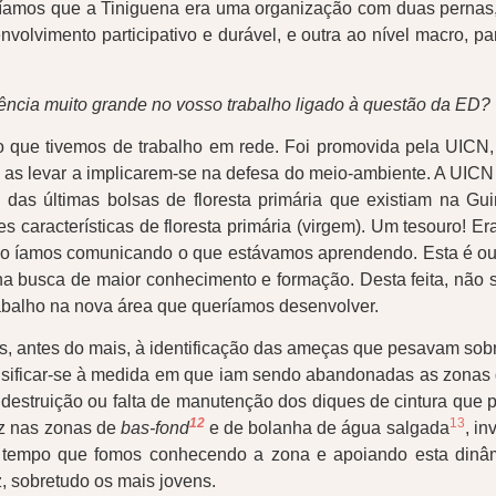
izíamos que a Tiniguena era uma organização com duas pernas,
envolvimento participativo e durável, e outra ao nível macro, p
luência muito grande no vosso trabalho ligado à questão da ED?
o que tivemos de trabalho em rede. Foi promovida pela UICN, 
e as levar a implicarem-se na defesa do meio-ambiente. A UICN
as últimas bolsas de floresta primária que existiam na Guiné
características de floresta primária (virgem). Um tesouro! E
do íamos comunicando o que estávamos aprendendo. Esta é out
na busca de maior conhecimento e formação. Desta feita, não
abalho na nova área que queríamos desenvolver.
 antes do mais, à identificação das ameças que pesavam sobre
tensificar-se à medida em que iam sendo abandonadas as zonas
destruição ou falta de manutenção dos diques de cintura que 
12
13
roz nas zonas de
bas-fond
e de bolanha de água salgada
, i
 tempo que fomos conhecendo a zona e apoiando esta dinâmi
, sobretudo os mais jovens.