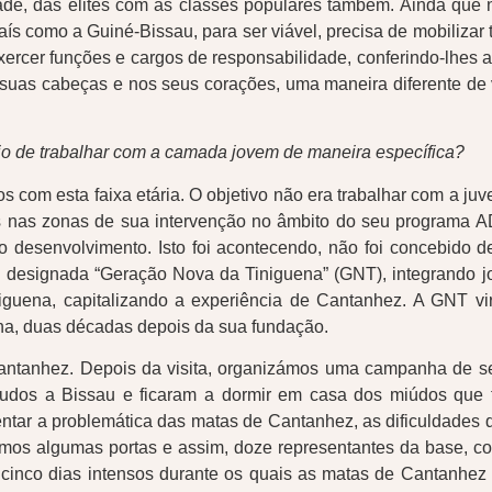
de, das elites com as classes populares também. Ainda que 
s como a Guiné-Bissau, para ser viável, precisa de mobilizar t
ercer funções e cargos de responsabilidade, conferindo-lhes al
suas cabeças e nos seus corações, uma maneira diferente de v
nício de trabalhar com a camada jovem de maneira específica?
s com esta faixa etária. O objetivo não era trabalhar com a ju
s nas zonas de sua intervenção no âmbito do seu programa A
esenvolvimento. Isto foi acontecendo, não foi concebido desd
 a designada “Geração Nova da Tiniguena” (GNT), integrando jo
 Tiniguena, capitalizando a experiência de Cantanhez. A GNT
ena, duas décadas depois da sua fundação.
Cantanhez. Depois da visita, organizámos uma campanha de s
studos a Bissau e ficaram a dormir em casa dos miúdos que 
ntar a problemática das matas de Cantanhez, as dificuldades q
rmos algumas portas e assim, doze representantes da base, c
cinco dias intensos durante os quais as matas de Cantanhez 