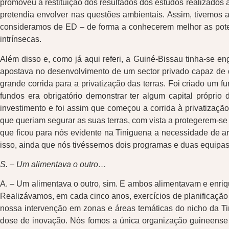
promoveu a restituição dos resultados dos estudos realizados 
pretendia envolver nas questões ambientais. Assim, tivemos 
consideramos de ED – de forma a conhecerem melhor as poten
intrínsecas.
Além disso e, como já aqui referi, a Guiné-Bissau tinha-se e
apostava no desenvolvimento de um sector privado capaz de d
grande corrida para a privatização das terras. Foi criado um 
fundos era obrigatório demonstrar ter algum capital próprio 
investimento e foi assim que começou a corrida à privatizaçã
que queriam segurar as suas terras, com vista a protegerem-se 
que ficou para nós evidente na Tiniguena a necessidade de ar
isso, ainda que nós tivéssemos dois programas e duas equipas 
S. – Um alimentava o outro…
A. – Um alimentava o outro, sim. E ambos alimentavam e enri
Realizávamos, em cada cinco anos, exercícios de planificação 
nossa intervenção em zonas e áreas temáticas do nicho da Ti
dose de inovação. Nós fomos a única organização guineense 