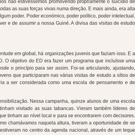
nós não estivéssemos promovendo propriamente o suicídio de
odas as suas forças vivas numa direção. E mais ainda, era alta
gum poder. Poder económico, poder político, poder intelectual.
er e de assumir a nossa Guiné. A divisa das visitas de estudo
ventude em global, há organizações juvenis que faziam isso. E a
D. O objetivo do ED era fazer um programa que incluísse uma
e o princípio para ser assim. Foi-se articulando, ajustando,
vens que participaram nas várias visitas de estudo a sítios de
 viria a ser considerada como uma escola de pensamento e de
ensibilização. Nessa campanha, quinze alunos de uma escola
tinham visitado as suas tabancas. Vieram também líderes de
ue tinham ao nível local e para se encontrarem com decisores.
omo chamávamos naquela altura, tiveram a oportunidade de se
estiveram no centro da agenda nacional, através de um leque