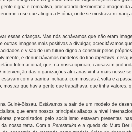
de gente digna e combativa, procurando desmontar a imagem da 
 enorme crise que atingiu a Etiópia, onde se mostravam crian
lvar essas crianças. Mas nós achávamos que não eram imagen
e outras imagens mais positivas a divulgar; acreditávamos qu
idades e visão de um futuro digno a construir pelos próprios 
volvimento, e denunciávamos modelos do tipo
top/down
, desaju
tário Internacional, que, na nossa opinião, causavam profund
A intervenção das organizações africanas vinha mais nesse s
 estavam com a barriga inchada, com moscas à volta e a pass
, mostrar que havia gente que trabalhava, que tinha valores, 
ar na Guiné-Bissau. Estávamos a sair de um modelo de dese
ialista, que eram nossos principais aliados a nível internac
alores preconizados pelo socialismo estavam presentes nas
a da nossa terra. Com a
Perestroika
e a queda do Muro Berlim