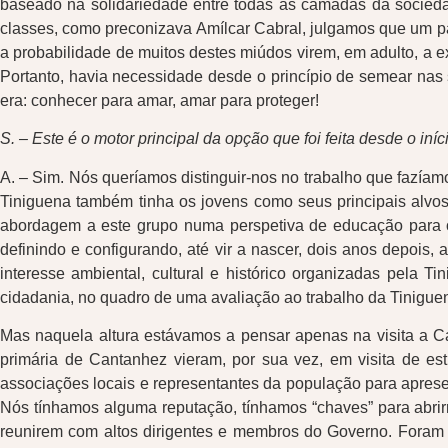
baseado na solidariedade entre todas as camadas da socieda
classes, como preconizava Amílcar Cabral, julgamos que um paí
a probabilidade de muitos destes miúdos virem, em adulto, a ex
Portanto, havia necessidade desde o princípio de semear nas 
era: conhecer para amar, amar para proteger!
S. – Este é o motor principal da opção que foi feita desde o i
A. – Sim. Nós queríamos distinguir-nos no trabalho que fazíamo
Tiniguena também tinha os jovens como seus principais alvo
abordagem a este grupo numa perspetiva de educação para o d
definindo e configurando, até vir a nascer, dois anos depois,
interesse ambiental, cultural e histórico organizadas pela
cidadania, no quadro de uma avaliação ao trabalho da Tinigu
Mas naquela altura estávamos a pensar apenas na visita a 
primária de Cantanhez vieram, por sua vez, em visita de e
associações locais e representantes da população para aprese
Nós tínhamos alguma reputação, tínhamos “chaves” para abri
reunirem com altos dirigentes e membros do Governo. Foram 