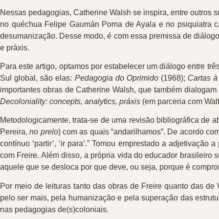
Nessas pedagogias, Catherine Walsh se inspira, entre outros suj
no quéchua Felipe Gaumán Poma de Ayala e no psiquiatra cari
desumanização. Desse modo, é com essa premissa de diálogo qu
e práxis.
Para este artigo, optamos por estabelecer um diálogo entre trê
Sul global, são elas:
Pedagogia do Oprimido
(1968);
Cartas à
importantes obras de Catherine Walsh, que também dialogam s
Decoloniality: concepts, analytics, práxis
(em parceria com Walt
Metodologicamente, trata-se de uma revisão bibliográfica de ab
Pereira,
no prelo
) com as quais “andarilhamos”. De acordo com
contínuo ‘partir’, ‘ir para’.” Tomou emprestado a adjetivação
com Freire. Além disso, a própria vida do educador brasileiro
aquele que se desloca por que deve, ou seja, porque é compr
Por meio de leituras tanto das obras de Freire quanto das de 
pelo ser mais, pela humanização e pela superação das estrutur
nas pedagogias de(s)coloniais.