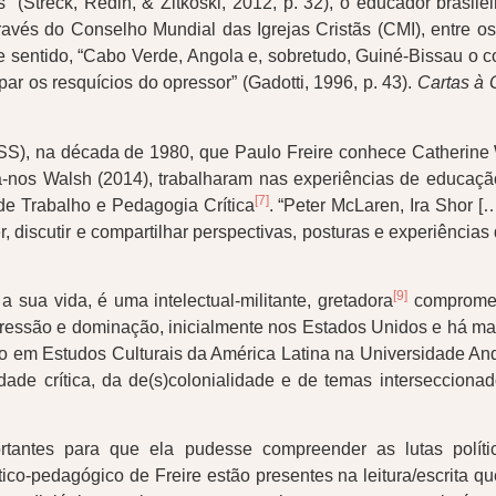
 (Streck, Redin, & Zitkoski, 2012, p. 32), o educador brasilei
através do Conselho Mundial das Igrejas Cristãs (CMI), entre
se sentido, “Cabo Verde, Angola e, sobretudo, Guiné-Bissau 
par os resquícios do opressor” (Gadotti, 1996, p. 43).
Cartas à 
), na década de 1980, que Paulo Freire conhece Catherine W
-nos Walsh (2014), trabalharam nas experiências de educaçã
[7]
e Trabalho e Pedagogia Crítica
. “Peter McLaren, Ira Shor […
r, discutir e compartilhar perspectivas, posturas e experiências
[9]
ua vida, é uma intelectual-militante, gretadora
comprometi
de opressão e dominação, inicialmente nos Estados Unidos e há 
do em Estudos Culturais da América Latina na Universidade A
ralidade crítica, da de(s)colonialidade e de temas intersecci
tantes para que ela pudesse compreender as lutas polític
ico-pedagógico de Freire estão presentes na leitura/escrita q