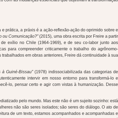
e prática, a práxis é a ação-reflexão-ação do oprimido sobre e
o ou Comunicação?”
(2015), uma obra escrita por Freire a parti
de exílio no Chile (1964-1969), e de seu co-labor junto ao
gicas para compreender criticamente o trabalho do agrônomo-
rabalhados em obras anteriores, Freire dá continuidade à sua
s à Guiné-Bissau”
(1978) indissociabilizada das categorias d
enticamente intervir em nosso entorno para transformá-lo e
ecê-lo, pensar certo e agir com vistas à humanização. Desse
diatizado pelo mundo. Mas este não é um sujeito sozinho: está
ulheres não são seres isolados; são seres do diálogo. O ato de
 leitura de um texto, estamos acompanhados e acompanhadas e