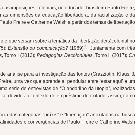
 das imposições coloniais, no educador brasileiro Paulo Freire,
 as dimensões da educação libertadora, da racialização e da
ulo Freire e Catherine Walsh a partir dos temas de libertação
io e que versam sobre a temática da libertação de(s)colonial no
[6]
75);
Extensão ou comunicação?
(1969)
. Juntamente com três
s
, Tomo I (2013);
Pedagogías Decoloniales
, Tomo II (2017);
O
e análise para a investigação das fontes (Grazziotin, Klaus, &
reire, uma vez que aprende a “pendular entre ‘estar aqui’ e u
a série de entrevistas de “O andarilho da utopia”, realizadas
eja, devido ao contexto de empréstimo de exilado; assim, como
ia das categorias “práxis” e “libertação” articuladas na busca
 afinidades e convergências de Paulo Freire e Catherine Walsh