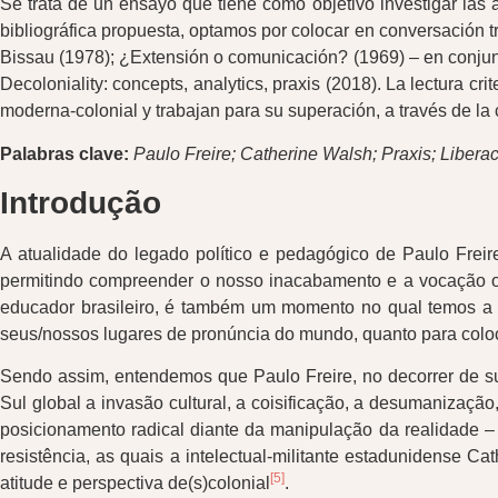
Se trata de un ensayo que tiene como objetivo investigar las a
bibliográfica propuesta, optamos por colocar en conversación t
Bissau (1978); ¿Extensión o comunicación? (1969) – en conjun
Decoloniality: concepts, analytics, praxis (2018). La lectura 
moderna-colonial y trabajan para su superación, a través de l
Palabras clave:
Paulo Freire; Catherine Walsh; Praxis; Libera
Introdução
A atualidade do legado político e pedagógico de Paulo Freir
permitindo compreender o nosso inacabamento e a vocação on
educador brasileiro, é também um momento no qual temos a op
seus/nossos lugares de pronúncia do mundo, quanto para colocá
Sendo assim, entendemos que Paulo Freire, no decorrer de s
Sul global a invasão cultural, a coisificação, a desumanizaçã
posicionamento radical diante da manipulação da realidade – q
resistência, as quais a intelectual-militante estadunidense
[5]
atitude e perspectiva de(s)colonial
.