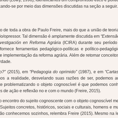
icando-se por meio das dimensões discutidas na seção a seguir.
e toda a obra de Paulo Freire, mais do que a união de teoria 
ido/opressor. Tal dimensão é amplamente discutida em
“Extensã
nvestigación en Reforma Agrária
(ICIRA) durante seu período 
fornece ferramentas pedagógico-políticas e político-pedagó
mplementação da reforma agrária. Além de retomar conceitos t
rdade.
o?”
(2015), em
“Pedagogia do oprimido”
(1987), e em
“Carta
os a realidade, desvelando suas razões de ser, podemos aut
te problematizando o objeto cognoscível é que podemos conh
s de ação e reflexão no e com o mundo (Freire, 2015).
o encontro do sujeito cognoscente com o objeto cognoscível me
ujeitos concretos, históricos, sociais e culturais, homens e m
 não conhecemos sozinhos, relembra Freire (2015). Mesmo na