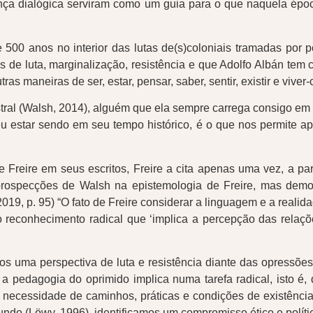
nça dialógica serviram como um guia para o que naquela époc
 500 anos no interior das lutas de(s)coloniais tramadas por 
de luta, marginalização, resistência e que Adolfo Albán tem 
s maneiras de ser, estar, pensar, saber, sentir, existir e viver-
tral (Walsh, 2014), alguém que ela sempre carrega consigo em
 estar sendo em seu tempo histórico, é o que nos permite apr
Freire em seus escritos, Freire a cita apenas uma vez, a par
prospecções de Walsh na epistemologia de Freire, mas demo
(2019, p. 95) “O fato de Freire considerar a linguagem e a rea
 o reconhecimento radical que ‘implica a percepção das relaç
s uma perspectiva de luta e resistência diante das opressões
) a pedagogia do oprimido implica numa tarefa radical, isto é
ecessidade de caminhos, práticas e condições de existência
ndo (Löwy, 1996), identificamos um compromisso ético e polít