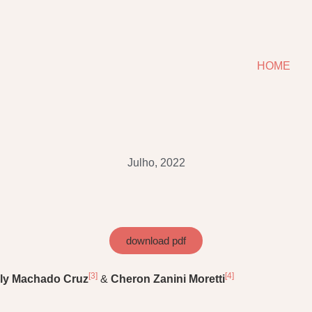
HOME
Julho, 2022
download pdf
[3]
[4]
lly Machado Cruz
&
Cheron Zanini Moretti