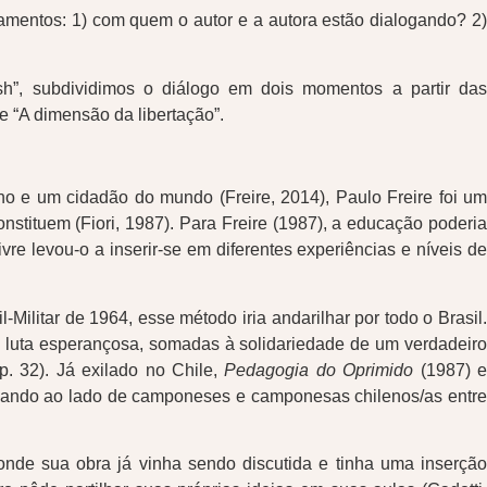
namentos: 1) com quem o autor e a autora estão dialogando? 2)
lsh”, subdividimos o diálogo em dois momentos a partir das
e “A dimensão da libertação”.
no e um cidadão do mundo (Freire, 2014), Paulo Freire foi um
stituem (Fiori, 1987). Para Freire (1987), a educação poderia
e levou-o a inserir-se em diferentes experiências e níveis de
Militar de 1964, esse método iria andarilhar por todo o Brasil.
a e luta esperançosa, somadas à solidariedade de um verdadeiro
p. 32). Já exilado no Chile,
Pedagogia do Oprimido
(1987) 
nhando ao lado de camponeses e camponesas chilenos/as entr
onde sua obra já vinha sendo discutida e tinha uma inserção