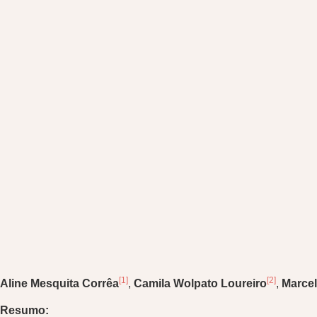
[1]
[2]
Aline Mesquita Corrêa
,
Camila Wolpato Loureiro
,
Marce
Resumo: