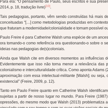
Para ela: “O pensamento de Paulo, seus escritos e sua prese
[10]
2014, p. 18, tradução livre)
.
Tais pedagogias, portanto, vêm sendo construídas há mais de
conceituadas “[…] como metodologias produzidas em contextos 
que fraturam a modernidade/colonialidade e tornam possível outra
Paulo Freire é para Catherine Walsh uma espécie de um ances
ora tomando-o como referência ora questionando-o sobre o seu
ideias nas pedagogias de(s)coloniais.
Ainda que Walsh cite em diversos momentos as influências de 
Evidentemente que isso não torna menor a relevância das 
colonialismo e interculturalidade crítica. Como aponta Adams 
aproximação com essa intelectual-militante [Walsh]; ou seja,
existencial” (Freire, 2009, p. 12).
Tanto em Paulo Freire quanto em Catherine Walsh identificamo
sujeitas a partir de nosso lugar no mundo. Para Freire (1987
opressões, do mesmo modo que Walsh (2013) problematiza a n
vinculado com o seu tempo e com as suas visões sociais de mu