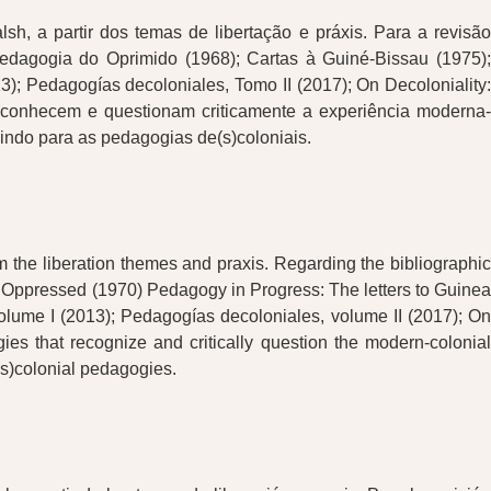
h, a partir dos temas de libertação e práxis. Para a revisão
Pedagogia do Oprimido (1968); Cartas à Guiné-Bissau (1975);
; Pedagogías decoloniales, Tomo II (2017); On Decoloniality:
 reconhecem e questionam criticamente a experiência moderna-
indo para as pedagogias de(s)coloniais.
the liberation themes and praxis. Regarding the bibliographic
e Oppressed (1970) Pedagogy in Progress: The letters to Guinea
lume I (2013); Pedagogías decoloniales, volume II (2017); On
ies that recognize and critically question the modern-colonial
(s)colonial pedagogies.