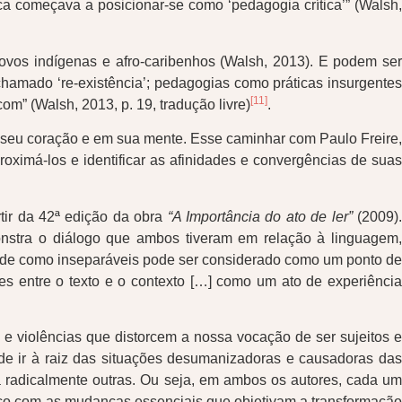
a começava a posicionar-se como ‘pedagogia crítica’” (Walsh,
povos indígenas e afro-caribenhos (Walsh, 2013). E podem ser
chamado ‘re-existência’; pedagogias como práticas insurgentes
[11]
com” (Walsh, 2013, p. 19, tradução livre)
.
 seu coração e em sua mente. Esse caminhar com Paulo Freire,
oximá-los e identificar as afinidades e convergências de suas
tir da 42ª edição da obra
“A Importância do ato de ler”
(2009)
nstra o diálogo que ambos tiveram em relação à linguagem,
lidade como inseparáveis pode ser considerado como um ponto de
ões entre o texto e o contexto […] como um ato de experiência
 e violências que distorcem a nossa vocação de ser sujeitos e
, de ir à raiz das situações desumanizadoras e causadoras das
 radicalmente outras. Ou seja, em ambos os autores, cada um
ico com as mudanças essenciais que objetivam a transformação