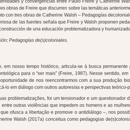
finidades y convergencias entre Paulo Freire y Catherine Walsh
res obras de Freire que discurren sobre las temáticas anterior
to con tres obras de Catherine Walsh – Pedagogías decoloniale
criteriosa de las fuentes señala que Freire y Walsh proponen pe
a construcción de una educación problematizadora y humanizado
ción; Pedagogías de(s)coloniales.
e, em nosso tempo histórico, articula-se à busca permanente 
tológica para o “ser mais” (Freire, 1987). Nesse sentido, e
ortunidade de nos reencontrarmos com a sua produção biobibli
-lo em diálogo com outros autores/as e perspectivas teórico-p
uas problematizações, foi um tensionador e um questionador 
o, entre outras violências que impedem os homens e as mulheres
ue ofusca a libertação e promove o antidiálogo –, nos possibi
 Catherine Walsh (2017a) conceitua como pedagogias de(s)colo