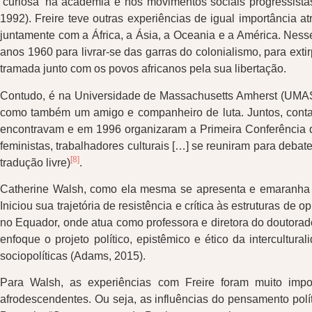
‘curiosa’ na academia e nos movimentos sociais progressistas”
1992). Freire teve outras experiências de igual importância 
juntamente com a África, a Ásia, a Oceania e a América. Nes
anos 1960 para livrar-se das garras do colonialismo, para extir
tramada junto com os povos africanos pela sua libertação.
Contudo, é na Universidade de Massachusetts Amherst (UMASS
como também um amigo e companheiro de luta. Juntos, conta
encontravam e em 1996 organizaram a Primeira Conferência d
feministas, trabalhadores culturais […] se reuniram para debate
[8]
tradução livre)
.
Catherine Walsh, como ela mesma se apresenta e emaranha a s
Iniciou sua trajetória de resistência e crítica às estruturas 
no Equador, onde atua como professora e diretora do doutora
enfoque o projeto político, epistêmico e ético da intercultu
sociopolíticas (Adams, 2015).
Para Walsh, as experiências com Freire foram muito impor
afrodescendentes. Ou seja, as influências do pensamento polít