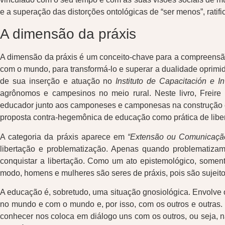
e a superação das distorções ontológicas de “ser menos”, ratif
A dimensão da práxis
A dimensão da práxis é um conceito-chave para a compreensão d
com o mundo, para transformá-lo e superar a dualidade oprim
de sua inserção e atuação no
Instituto de Capacitación e I
agrônomos e campesinos no meio rural. Neste livro, Freire 
educador junto aos camponeses e camponesas na construção e i
proposta contra-hegemônica de educação como prática de libe
A categoria da práxis aparece em
“Extensão ou Comunicaçã
libertação e problematização. Apenas quando problematizam
conquistar a libertação. Como um ato epistemológico, somen
modo, homens e mulheres são seres de práxis, pois são sujeito
A educação é, sobretudo, uma situação gnosiológica. Envolve 
no mundo e com o mundo e, por isso, com os outros e outras. S
conhecer nos coloca em diálogo uns com os outros, ou seja,