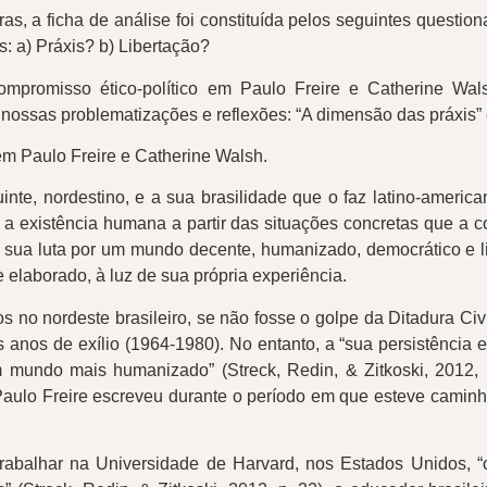
s, a ficha de análise foi constituída pelos seguintes questio
: a) Práxis? b) Libertação?
 compromisso ético-político em Paulo Freire e Catherine Wa
nossas problematizações e reflexões: “A dimensão das práxis” 
 em Paulo Freire e Catherine Walsh.
te, nordestino, e a sua brasilidade que o faz latino-america
 existência humana a partir das situações concretas que a con
sua luta por um mundo decente, humanizado, democrático e livr
 elaborado, à luz de sua própria experiência.
no nordeste brasileiro, se não fosse o golpe da Ditadura Civil-
os anos de exílio (1964-1980). No entanto, a “sua persistênci
m mundo mais humanizado” (Streck, Redin, & Zitkoski, 2012, 
Paulo Freire escreveu durante o período em que esteve cami
rabalhar na Universidade de Harvard, nos Estados Unidos, “