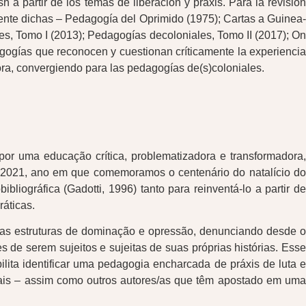
 a partir de los temas de liberación y praxis. Para la revisión
mente dichas – Pedagogía del Oprimido (1975); Cartas a Guinea-
s, Tomo I (2013); Pedagogías decoloniales, Tomo II (2017); On
dagogías que reconocen y cuestionan críticamente la experiencia
ra, convergiendo para las pedagogías de(s)coloniales.
por uma educação crítica, problematizadora e transformadora,
m 2021, ano em que comemoramos o centenário do natalício do
ográfica (Gadotti, 1996) tanto para reinventá-lo a partir de
ráticas.
das estruturas de dominação e opressão, denunciando desde o
 de serem sujeitos e sujeitas de suas próprias histórias. Esse
lita identificar uma pedagogia encharcada de práxis de luta e
niais – assim como outros autores/as que têm apostado em uma