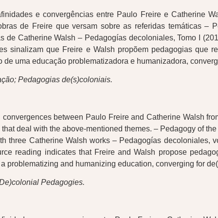
inidades e convergências entre Paulo Freire e Catherine Wals
 obras de Freire que versam sobre as referidas temáticas – 
 de Catherine Walsh – Pedagogías decoloniales, Tomo I (2013)
s fontes sinalizam que Freire e Walsh propõem pedagogias que
ção de uma educação problematizadora e humanizadora, converg
tação; Pedagogias de(s)coloniais.
d convergences between Paulo Freire and Catherine Walsh from 
re that deal with the above-mentioned themes. – Pedagogy of th
th three Catherine Walsh works – Pedagogías decoloniales, vo
source reading indicates that Freire and Walsh propose pedagog
f a problematizing and humanizing education, converging for de
 (De)colonial Pedagogies.