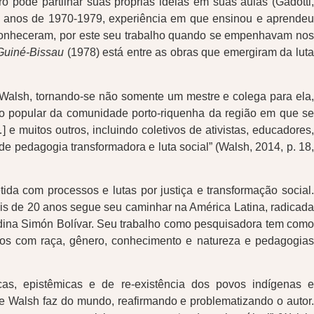
ro pôde partilhar suas próprias ideias em suas aulas (Gadotti,
 os anos de 1970-1979, experiência em que ensinou e aprendeu
o conheceram, por este seu trabalho quando se empenhavam nos
Guiné-Bissau
(1978) está entre as obras que emergiram da lut
alsh, tornando-se não somente um mestre e colega para ela,
o popular da comunidade porto-riquenha da região em que se
] e muitos outros, incluindo coletivos de ativistas, educadores
 de pedagogia transformadora e luta social” (Walsh, 2014, p. 18,
da com processos e lutas por justiça e transformação social.
mais de 20 anos segue seu caminhar na América Latina, radicada
ndina Simón Bolívar. Seu trabalho como pesquisadora tem como
onados com raça, gênero, conhecimento e natureza e pedagogias
as, epistêmicas e de re-existência dos povos indígenas e
ue Walsh faz do mundo, reafirmando e problematizando o autor.