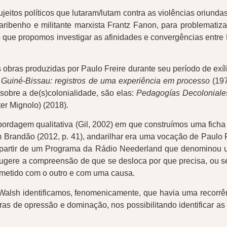
eitos políticos que lutaram/lutam contra as violências oriundas
benho e militante marxista Frantz Fanon, para problematizar
e propomos investigar as afinidades e convergências entre Pa
s obras produzidas por Paulo Freire durante seu período de exíl
 Guiné-Bissau: registros de uma experiência em processo
(19
obre a de(s)colonialidade, são elas:
Pedagogías Decoloniale
er Mignolo) (2018).
ordagem qualitativa (Gil, 2002) em que construímos uma ficha d
 Brandão (2012, p. 41), andarilhar era uma vocação de Paulo F
 a partir de um Programa da Rádio Neederland que denominou um
 sugere a compreensão de que se desloca por que precisa, ou s
ometido com o outro e com uma causa.
Walsh identificamos, fenomenicamente, que havia uma recorrênc
as de opressão e dominação, nos possibilitando identificar as