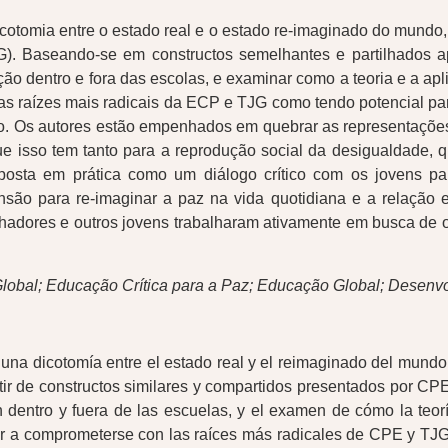
cotomia entre o estado real e o estado re-imaginado do mundo
. Baseando-se em constructos semelhantes e partilhados ap
ção dentro e fora das escolas, e examinar como a teoria e a ap
m as raízes mais radicais da ECP e TJG como tendo potencial p
. Os autores estão empenhados em quebrar as representações 
ue isso tem tanto para a reprodução social da desigualdade, 
posta em prática como um diálogo crítico com os jovens pa
ensão para re-imaginar a paz na vida quotidiana e a relação 
hadores e outros jovens trabalharam ativamente em busca de 
Global; Educação Crítica para a Paz; Educação Global; Desenv
na dicotomía entre el estado real y el reimaginado del mundo,
tir de constructos similares y compartidos presentados por CP
n dentro y fuera de las escuelas, y el examen de cómo la teor
olver a comprometerse con las raíces más radicales de CPE y TJG