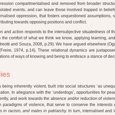
pression compartmentalised and removed from broader structura
lated events, and can leave those involved trapped in beliefs o
nternalised oppression, that fosters unquestioned assumptions, v
tributing towards opposing positions and conflict.
ion and action responds to the intersubjective situatedness of 
the comfort of what we think we know, applying learning, and 
ndreotti and Souza, 2008, p.29). We have argued elsewhere (Ogun
s’ (Freire, 1974, p.14). These relational dynamics are juxtapo
rations of ways of knowing and being to embrace a stance of de
dies
being inherently violent, built into social structures ‘as une
on. In allegiance with the ‘underdogs’, opportunities for peace
ently, and work towards the absence and/or reduction of violence
 paradigms of violence, that serve to conserve the interests o
ss in racism, and males in patriarchy.
In turn, internalised and i