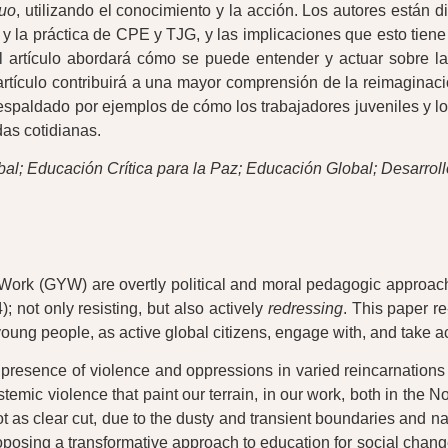
quo
, utilizando el conocimiento y la acción. Los autores están 
a y la práctica de CPE y TJG, y las implicaciones que esto tien
el artículo abordará cómo se puede entender y actuar sobre la
rtículo contribuirá a una mayor comprensión de la reimaginación
respaldado por ejemplos de cómo los trabajadores juveniles y l
das cotidianas.
bal; Educación Crítica para la Paz; Educación Global; Desarroll
rk (GYW) are overtly political and moral pedagogic approaches
 not only resisting, but also actively
redressing
. This paper r
ung people, as active global citizens, engage with, and take act
resence of violence and oppressions in varied reincarnations a
systemic violence that paint our terrain, in our work, both in th
t as clear cut, due to the dusty and transient boundaries and n
posing a transformative approach to education for social chang