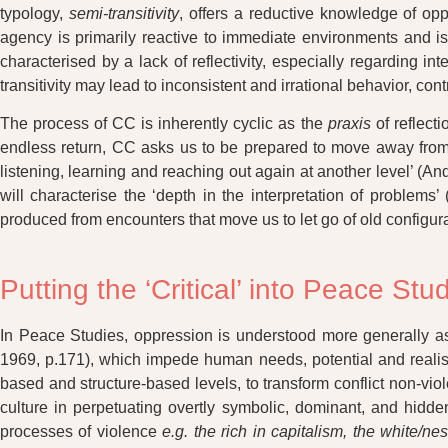
typology,
semi-transitivity
, offers a reductive knowledge of op
agency is primarily reactive to immediate environments and iso
characterised by a lack of reflectivity, especially regarding i
transitivity may lead to inconsistent and irrational behavior, con
The process of CC is inherently cyclic as the
praxis
of reflect
endless return, CC asks us to be prepared to move away from 
listening, learning and reaching out again at another level’ (A
will characterise the ‘depth in the interpretation of problem
produced from encounters that move us to let go of old configu
Putting the ‘Critical’ into Peace Stu
In Peace Studies, oppression is understood more generally as 
1969, p.171), which impede human needs, potential and realisati
based and structure-based levels, to transform conflict non-viol
culture in perpetuating overtly symbolic, dominant, and hidden
processes of violence
e.g. the rich in capitalism, the white/ne