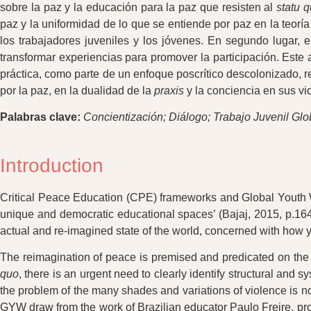
sobre la paz y la educación para la paz que resisten al
statu 
paz y la uniformidad de lo que se entiende por paz en la teorí
los trabajadores juveniles y los jóvenes. En segundo lugar, 
transformar experiencias para promover la participación. Este a
práctica, como parte de un enfoque poscrítico descolonizado, 
por la paz, en la dualidad de la
praxis
y la conciencia en sus vi
Palabras clave:
Concientización; Diálogo; Trabajo Juvenil Glo
Introduction
Critical Peace Education (CPE) frameworks and Global Youth Wo
unique and democratic educational spaces’ (Bajaj, 2015, p.164);
actual and re-imagined state of the world, concerned with how yo
The reimagination of peace is premised and predicated on the p
quo
, there is an urgent need to clearly identify structural and 
the problem of the many shades and variations of violence is no
GYW draw from the work of Brazilian educator Paulo Freire, pro