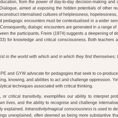
education, from the power of day-to-day decision-making and c
 Dialogue, aimed at exposing the hidden potentials of other r
econstruct internalised cultures of helplessness, hopelessness, 
pedagogic encounters must be contextualised in a wider sense
. Consequently, dialogic encounters are generated in a range 
een the participants. Freire (1974) suggests a deepening of dem
33) for knowledge and critical consciousness. Both teachers an
ist in the world with which and in which they find themselves; t
 CPE and GYW advocate for pedagogies that seek to co-produce op
king, knowing, and abilities to act and challenge oppression. Y
ytical techniques associated with critical thinking.
 critical transitivity, exemplifies our ability to interpret p
wn lives, and the ability to recognise and challenge internalis
fly explained.
Intransitivity/magical consciousness
is used to de
hings unexplained, often deemed as being more substantive th