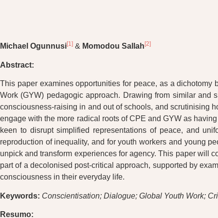
[1]
[2]
Michael Ogunnusi
&
Momodou Sallah
Abstract:
This paper examines opportunities for peace, as a dichotomy b
Work (GYW) pedagogic approach. Drawing from similar and sha
consciousness-raising in and out of schools, and scrutinising h
engage with the more radical roots of CPE and GYW as having po
keen to disrupt simplified representations of peace, and uni
reproduction of inequality, and for youth workers and young p
unpick and transform experiences for agency. This paper will co
part of a decolonised post-critical approach, supported by exa
consciousness in their everyday life.
Keywords:
Conscientisation; Dialogue; Global Youth Work; Cr
Resumo: