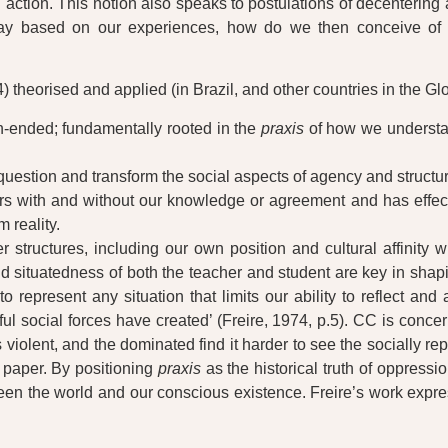
ction. This notion also speaks to postulations of decentering a
 way based on our experiences, how do we then conceive of 
theorised and applied (in Brazil, and other countries in the Glo
-ended; fundamentally rooted in the
praxis
of how we understan
uestion and transform the social aspects of agency and structure
curs with and without our knowledge or agreement and has effect
 reality.
structures, including our own position and cultural affinity wi
y and situatedness of both the teacher and student are key in sha
 represent any situation that limits our ability to reflect and
 social forces have created’ (Freire, 1974, p.5). CC is concer
lent, and the dominated find it harder to see the socially repro
s paper. By positioning
praxis
as the historical truth of oppressi
etween the world and our conscious existence. Freire’s work ex